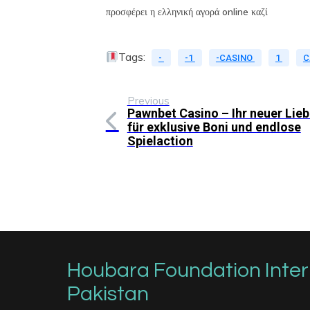
προσφέρει η ελληνική αγορά online καζί
Tags:
-
-1
-CASINO
1
C
Previous
Pawnbet Casino – Ihr neuer Lieb
für exklusive Boni und endlose
Spielaction
Houbara Foundation Inter
Pakistan