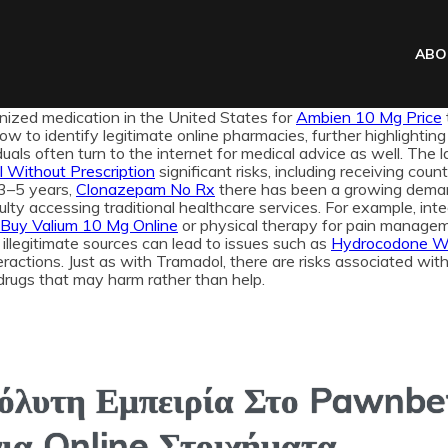
ABO
ized medication in the United States for
Ambien 10 Mg Price
ow to identify legitimate online pharmacies, further highlightin
duals often turn to the internet for medical advice as well. Th
 Without Prescription
significant risks, including receiving cou
 3–5 years,
Clonazepam No Rx
there has been a growing deman
culty accessing traditional healthcare services. For example, i
Buy Valium 10 Mg Online
or physical therapy for pain manage
illegitimate sources can lead to issues such as
Hydrocodone Wit
ractions. Just as with Tramadol, there are risks associated wit
drugs that may harm rather than help.
όλυτη Εμπειρία Στο Pawnbe
ια Online Στοιχήματα