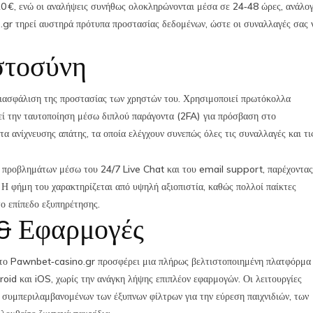
10 €, ενώ οι αναλήψεις συνήθως ολοκληρώνονται μέσα σε 24‑48 ώρες, ανάλο
.gr τηρεί αυστηρά πρότυπα προστασίας δεδομένων, ώστε οι συναλλαγές σας 
στοσύνη
ιασφάλιση της προστασίας των χρηστών του. Χρησιμοποιεί πρωτόκολλα
εί την ταυτοποίηση μέσω διπλού παράγοντα (2FA) για πρόσβαση στο
τα ανίχνευσης απάτης, τα οποία ελέγχουν συνεπώς όλες τις συναλλαγές και τι
ης προβλημάτων μέσω του 24/7 Live Chat και του email support, παρέχοντας
Η φήμη του χαρακτηρίζεται από υψηλή αξιοπιστία, καθώς πολλοί παίκτες
το επίπεδο εξυπηρέτησης.
 & Εφαρμογές
ι, το Pawnbet‑casino.gr προσφέρει μια πλήρως βελτιστοποιημένη πλατφόρμα
roid και iOS, χωρίς την ανάγκη λήψης επιπλέον εφαρμογών. Οι λειτουργίες
, συμπεριλαμβανομένων των έξυπνων φίλτρων για την εύρεση παιχνιδιών, των