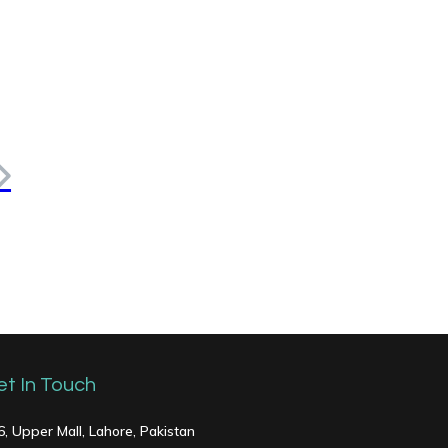
et In Touch
6, Upper Mall, Lahore, Pakistan