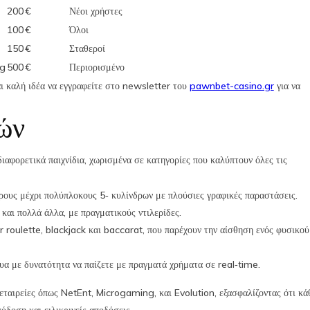
200 €
Νέοι χρήστες
100 €
Όλοι
150 €
Σταθεροί
ng
500 €
Περιορισμένο
αι καλή ιδέα να εγγραφείτε στο newsletter του
pawnbet-casino.gr
για να
ών
αφορετικά παιχνίδια, χωρισμένα σε κατηγορίες που καλύπτουν όλες τις
ρους μέχρι πολύπλοκους 5‑ κυλίνδρων με πλούσιες γραφικές παραστάσεις.
ι πολλά άλλα, με πραγματικούς ντιλερίδες.
r roulette, blackjack και baccarat, που παρέχουν την αίσθηση ενός φυσικού
υα με δυνατότητα να παίζετε με πραγματά χρήματα σε real‑time.
εταιρείες όπως NetEnt, Microgaming, και Evolution, εξασφαλίζοντας ότι κά