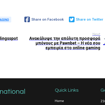
Share on Facebook
Share on Twitter
ASINO
Next
lingsspot
Ανακάλυψε την απόλυτη προσφορά
μπόνους με Pawnbet – Η νέα σου
εμπειρία στο online gaming
national
Quick Links
G
Home
21