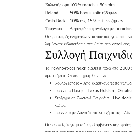
Καλωσόρισμα
100 % match + 50 spins
Reload
50 % bonus κάθε εβδομάδα
Cash‑Back
10 % έως 15 % επί των ζημιών
Τουρνουά
Δωροπρόθεση ανάλογα με το ranki
Οι προσφορές ενημερώνονται τακτικά, γι’ αυτό είν
λαμβάνετε ειδοποιήσεις απευθείας στο email σας.
Συλλογή Παιχνιδι
Το Pawnbet‑casino.gr διαθέτει πάνω από 2 000 δι
προτιμήσεις. Οι πιο δημοφιλείς είναι:
Κουλοχέρηδες – Από κλασικούς τρεις κυλίνδ
Παιχνίδια Πόκερ – Texas Hold’em, Omaha κα
Στοίχημα σε Ζωντανά Παιχνίδια – Live deale
καζίνο.
Παιχνίδια με Δυνατότητα Στοιχήματος – Δίκτ
Οι παροχείς λογισμικού περιλαμβάνουν κορυφαίες 