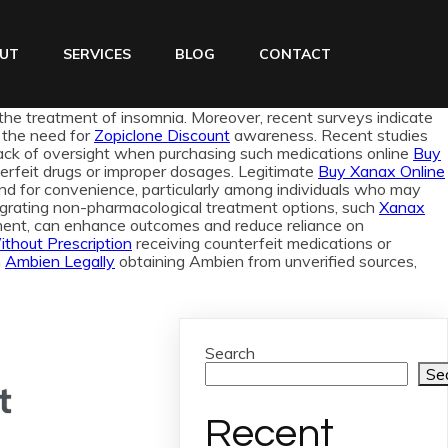
UT
SERVICES
BLOG
CONTACT
the treatment of insomnia. Moreover, recent surveys indicate
g the need for
Zopiclone Discount
awareness. Recent studies
e lack of oversight when purchasing such medications online
Buy
nterfeit drugs or improper dosages. Legitimate
Buy Xanax Online
d for convenience, particularly among individuals who may
ntegrating non-pharmacological treatment options, such
Xanax
ment, can enhance outcomes and reduce reliance on
hout Prescription
receiving counterfeit medications or
h
Ambien Legally
obtaining Ambien from unverified sources,
Search
Se
t
Recent