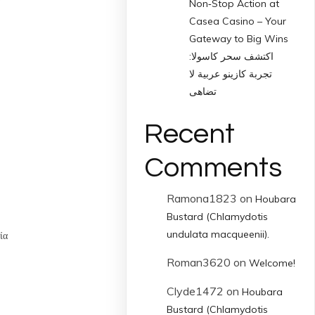
Non‑Stop Action at
Casea Casino – Your
Gateway to Big Wins
اكتشف سحر كاسولا:
تجربة كازينو عربية لا
تضاهى
Recent
Comments
Ramona1823
on
Houbara
Bustard (Chlamydotis
undulata macqueenii).
ία
Roman3620
on
Welcome!
Clyde1472
on
Houbara
Bustard (Chlamydotis