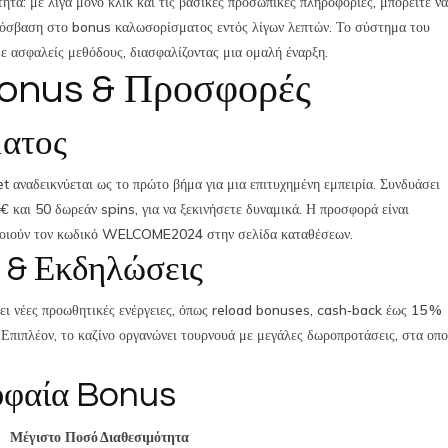
τητα: με λίγα μόνο κλικ και τις βασικές προσωπικές πληροφορίες, μπορείτε να
πρόσβαση στο bonus καλωσορίσματος εντός λίγων λεπτών. Το σύστημα του
ε ασφαλείς μεθόδους, διασφαλίζοντας μια ομαλή έναρξη.
onus & Προσφορές
ατος
ναδεικνύεται ως το πρώτο βήμα για μια επιτυχημένη εμπειρία. Συνδυάσει
 και 50 δωρεάν spins, για να ξεκινήσετε δυναμικά. Η προσφορά είναι
οποιούν τον κωδικό WELCOME2024 στην σελίδα καταθέσεων.
 & Εκδηλώσεις
ι νέες προωθητικές ενέργειες, όπως reload bonuses, cash‑back έως 15 %
. Επιπλέον, το καζίνο οργανώνει τουρνουά με μεγάλες δωροπροτάσεις, στα οπο
υφαία Bonus
Μέγιστο Ποσό
Διαθεσιμότητα