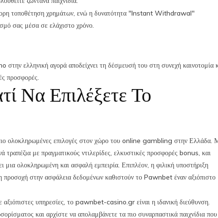
ουθείτε ζωντανά παιχνίδια.
γορη τοποθέτηση χρημάτων, ενώ η δυνατότητα "Instant Withdrawal"
ασμό σας μέσα σε ελάχιστο χρόνο.
o στην ελληνική αγορά αποδείχνει τη δέσμευσή του στη συνεχή καινοτομία 
ές προσφορές.
τί Να Επιλέξετε Το
πιο ολοκληρωμένες επιλογές στον χώρο του online gambling στην Ελλάδα. 
νά τραπέζια με πραγματικούς ντιλερίδες, ελκυστικές προσφορές bonus, και
ει μια ολοκληρωμένη και ασφαλή εμπειρία. Επιπλέον, η φιλική υποστήριξη
 η προσοχή στην ασφάλεια δεδομένων καθιστούν το Pawnbet έναν αξιόπιστο
ε αξιόπιστες υπηρεσίες, το pawnbet-casino.gr είναι η ιδανική διεύθυνση.
ορίσματος και αρχίστε να απολαμβάνετε τα πιο συναρπαστικά παιχνίδια που