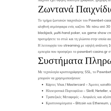
παιχνίδι έχει υψηλή ποιότητα γραφικών, γρήγορη απ
Ζωντανά Παιχνίδι
Το τμήμα ζωντανών παιχνιδιών του Pawnbet‑casino
αληθινή ατμόσφαιρα ενός καζίνο. Με πάνω από 30 ζ
blackjack, µulti‑hand poker, και game show επιλ
προτιμήσετε το στυλ και τη γλώσσα στην οποία αισ
Η λειτουργία του streaming με υψηλή ανάλυση 108
εμπειρία που προσφέρει το pawnbet-casino.gr στο
Συστήματα Πληρ
Με τεχνολογία κρυπτογράφησης SSL, το Pawnbet‑
μπορούν να χρησιμοποιήσουν:
Κάρτες Visa / Mastercard – Άμεσες καταθέσ
Ηλεκτρονικά Πορτοφόλια – Skrill, Neteller, 
Τραπεζικές Μεταφορές – Ασφαλείς και αξιόπι
Κρυπτονομίσματα – Bitcoin και Ethereum, γι