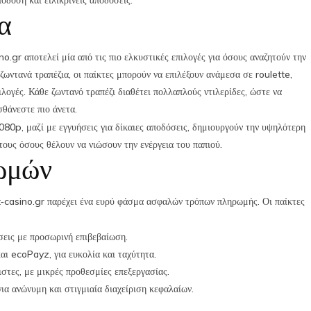
όδοση και ειλικρινείς αποδόσεις.
α
.gr αποτελεί μία από τις πιο ελκυστικές επιλογές για όσους αναζητούν την
ωντανά τραπέζια, οι παίκτες μπορούν να επιλέξουν ανάμεσα σε roulette,
ογές. Κάθε ζωντανό τραπέζι διαθέτει πολλαπλούς ντιλερίδες, ώστε να
θάνεστε πιο άνετα.
0p, μαζί με εγγυήσεις για δίκαιες αποδόσεις, δημιουργούν την υψηλότερη
υς όσους θέλουν να νιώσουν την ενέργεια του παπιού.
ωμών
casino.gr παρέχει ένα ευρύ φάσμα ασφαλών τρόπων πληρωμής. Οι παίκτες
εις με προσωρινή επιβεβαίωση.
και ecoPayz, για ευκολία και ταχύτητα.
στες, με μικρές προθεσμίες επεξεργασίας.
α ανώνυμη και στιγμιαία διαχείριση κεφαλαίων.