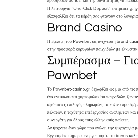
προσφορών bonus, και της δυνατότητας να παρακολ
Η λειτουργία "One‑Click Deposit" επιτρέπει γρή
εξασφαλίζει ότι τα κέρδη σας φτάνουν στο λογαρι
Brand Casino
Η εξέλιξη του Pawnbet ως άνιχνευση brand casin
στην προσφορά κορυφαίων παιχνιδιών με ελκυστικ
Συμπέρασμα – Για
Pawnbet
Το Pawnbet‑casino.gr ξεχωρίζει ως μια από τις 
ένα εντυπωσιακό χαρτοφυλακίου παιχνιδιών, ζωντα
αξιόπιστες επιλογές πληρωμών, το καζίνο προσφέρ
πελατών, η ταχύτητα επεξεργασίας αναλήψεων και
συνεργάτη για όλους τους ελληνικούς παίκτες.
Αν ψάχνετε έναν χώρο που ενώνει την ψυχαγωγία μ
Εγγραφείτε σήμερα, ενεργοποιήστε το bonus καλωσ