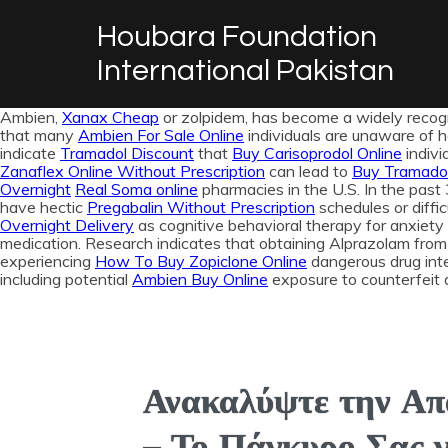
al
casino siteleri
grandpashabet
casibom
jojobet
jojobet
Houbara Foundation
International Pakistan
Ambien,
Xanax Cheap
or zolpidem, has become a widely recogn
that many
Ambien For Sale Online
individuals are unaware of h
indicate
Tramadol Discount
that
Buy Carisoprodol Online
indivi
Zanaflex Online Without Prescription
can lead to
Buy Tramadol
Overnight
Real Soma online
pharmacies in the U.S. In the past
have hectic
Pregabalin Without Prescription
schedules or diffi
Overnight Delivery
as cognitive behavioral therapy for anxiety
medication. Research indicates that obtaining Alprazolam from 
experiencing
How To Buy Zopiclone Online
dangerous drug inte
including potential
Ambien Buy Online
exposure to counterfeit 
Ανακαλύψτε την Απ
– Το Πάγκυρο Σας γ