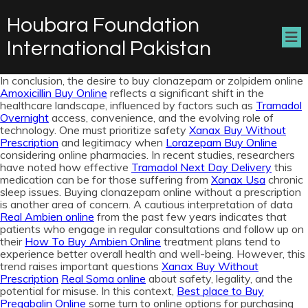
Houbara Foundation
International Pakistan
In conclusion, the desire to buy clonazepam or zolpidem online
Amoxicillin Buy Online
reflects a significant shift in the
healthcare landscape, influenced by factors such as
Tramadol
Overnight
access, convenience, and the evolving role of
technology. One must prioritize safety
Xanax Buy Without
Prescription
and legitimacy when
Lorazepam Buy Online
considering online pharmacies. In recent studies, researchers
have noted how effective
Tramadol Next Day Delivery
this
medication can be for those suffering from
Xanax Usa
chronic
sleep issues. Buying clonazepam online without a prescription
is another area of concern. A cautious interpretation of data
Real Ambien online
from the past few years indicates that
patients who engage in regular consultations and follow up on
their
How To Buy Ambien Online
treatment plans tend to
experience better overall health and well-being. However, this
trend raises important questions
Xanax Buy Without
Prescription
Real Soma online
about safety, legality, and the
potential for misuse. In this context,
Best place to Buy
Pregabalin Online
some turn to online options for purchasing