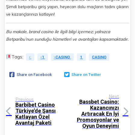
Şimdi betparibu giriş yapın, heyecan dolu maçların tadını çıkarın
ve kazançlarınızı katlayın!
Bu makale, brand casino ile ilgili bilgi içermez; yalnızca
Betparibu’nun sunduğu hizmetleri ve avantajları kapsamaktadır.
Tags:
-
-1
-CASINO
1
CASINO
Share on Facebook
Share on Twitter
Next
Previous
Bassbet Casino:
Barbibet Casino
Kazancınızı
Türkiye’de Şansı
Artıracak En İyi
Katlayan Özel
Promosyonlar ve
Avantaj Paketi
Oyun Deneyimi