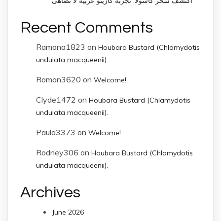
اكتشف سحر كاسولا: تجربة كازينو عربية لا تضاهى
Recent Comments
Ramona1823
on
Houbara Bustard (Chlamydotis
undulata macqueenii).
Roman3620
on
Welcome!
Clyde1472
on
Houbara Bustard (Chlamydotis
undulata macqueenii).
Paula3373
on
Welcome!
Rodney306
on
Houbara Bustard (Chlamydotis
undulata macqueenii).
Archives
June 2026