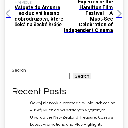
Experience the
Previous
Vstupte do Amunra
Hamilton Film
– exkluzivní kasino
Festival – A
dobrodružství, které
Must‑See
čeká na české hráče
Celebration of
Independent Cinema
Search
Search
Recent Posts
Odkryj niezwykłe promocje w lola jack casino
– Twój klucz do wspaniałych wygranych
Unwrap the New Zealand Treasure: Casea’s
Latest Promotions and Play Highlights