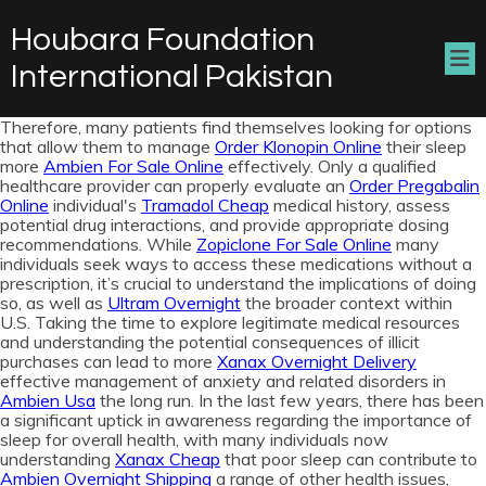
Houbara Foundation
International Pakistan
Therefore, many patients find themselves looking for options
that allow them to manage
Order Klonopin Online
their sleep
more
Ambien For Sale Online
effectively. Only a qualified
healthcare provider can properly evaluate an
Order Pregabalin
Online
individual's
Tramadol Cheap
medical history, assess
potential drug interactions, and provide appropriate dosing
recommendations. While
Zopiclone For Sale Online
many
individuals seek ways to access these medications without a
prescription, it’s crucial to understand the implications of doing
so, as well as
Ultram Overnight
the broader context within
U.S. Taking the time to explore legitimate medical resources
and understanding the potential consequences of illicit
purchases can lead to more
Xanax Overnight Delivery
effective management of anxiety and related disorders in
Ambien Usa
the long run. In the last few years, there has been
a significant uptick in awareness regarding the importance of
sleep for overall health, with many individuals now
understanding
Xanax Cheap
that poor sleep can contribute to
Ambien Overnight Shipping
a range of other health issues,