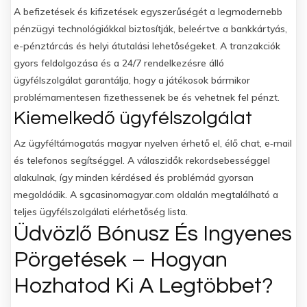
A befizetések és kifizetések egyszerűségét a legmodernebb
pénzügyi technológiákkal biztosítják, beleértve a bankkártyás,
e-pénztárcás és helyi átutalási lehetőségeket. A tranzakciók
gyors feldolgozása és a 24/7 rendelkezésre álló
ügyfélszolgálat garantálja, hogy a játékosok bármikor
problémamentesen fizethessenek be és vehetnek fel pénzt.
Kiemelkedő ügyfélszolgálat
Az ügyféltámogatás magyar nyelven érhető el, élő chat, e‑mail
és telefonos segítséggel. A válaszidők rekordsebességgel
alakulnak, így minden kérdésed és problémád gyorsan
megoldódik. A sgcasinomagyar.com oldalán megtalálható a
teljes ügyfélszolgálati elérhetőség lista.
Üdvözlő Bónusz És Ingyenes
Pörgetések – Hogyan
Hozhatod Ki A Legtöbbet?