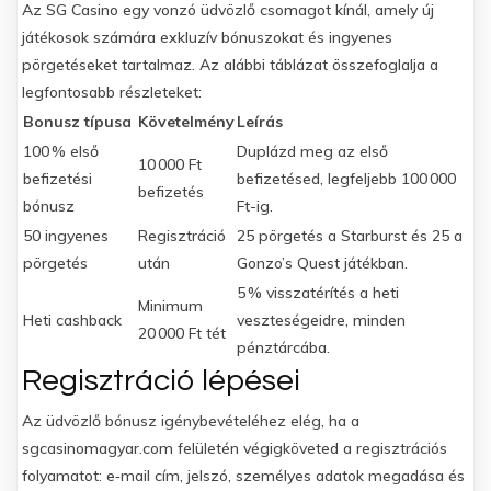
Az SG Casino egy vonzó üdvözlő csomagot kínál, amely új
játékosok számára exkluzív bónuszokat és ingyenes
pörgetéseket tartalmaz. Az alábbi táblázat összefoglalja a
legfontosabb részleteket:
Bonusz típusa
Követelmény
Leírás
100 % első
Duplázd meg az első
10 000 Ft
befizetési
befizetésed, legfeljebb 100 000
befizetés
bónusz
Ft-ig.
50 ingyenes
Regisztráció
25 pörgetés a Starburst és 25 a
pörgetés
után
Gonzo’s Quest játékban.
5 % visszatérítés a heti
Minimum
Heti cashback
veszteségeidre, minden
20 000 Ft tét
pénztárcába.
Regisztráció lépései
Az üdvözlő bónusz igénybevételéhez elég, ha a
sgcasinomagyar.com felületén végigköveted a regisztrációs
folyamatot: e‑mail cím, jelszó, személyes adatok megadása és