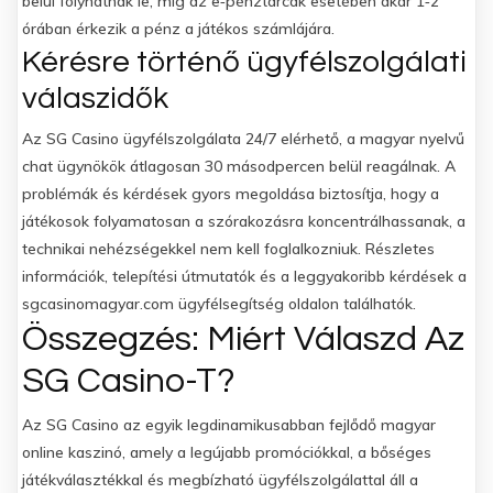
belül folyhatnak le, míg az e‑pénztárcák esetében akár 1‑2
órában érkezik a pénz a játékos számlájára.
Kérésre történő ügyfélszolgálati
válaszidők
Az SG Casino ügyfélszolgálata 24/7 elérhető, a magyar nyelvű
chat ügynökök átlagosan 30 másodpercen belül reagálnak. A
problémák és kérdések gyors megoldása biztosítja, hogy a
játékosok folyamatosan a szórakozásra koncentrálhassanak, a
technikai nehézségekkel nem kell foglalkozniuk. Részletes
információk, telepítési útmutatók és a leggyakoribb kérdések a
sgcasinomagyar.com ügyfélsegítség oldalon találhatók.
Összegzés: Miért Válaszd Az
SG Casino-T?
Az SG Casino az egyik legdinamikusabban fejlődő magyar
online kaszinó, amely a legújabb promóciókkal, a bőséges
játékválasztékkal és megbízható ügyfélszolgálattal áll a