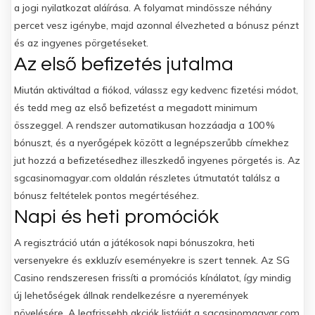
a jogi nyilatkozat aláírása. A folyamat mindössze néhány
percet vesz igénybe, majd azonnal élvezheted a bónusz pénzt
és az ingyenes pörgetéseket.
Az első befizetés jutalma
Miután aktiváltad a fiókod, válassz egy kedvenc fizetési módot,
és tedd meg az első befizetést a megadott minimum
összeggel. A rendszer automatikusan hozzáadja a 100 %
bónuszt, és a nyerőgépek között a legnépszerűbb címekhez
jut hozzá a befizetésedhez illeszkedő ingyenes pörgetés is. Az
sgcasinomagyar.com oldalán részletes útmutatót találsz a
bónusz feltételek pontos megértéséhez.
Napi és heti promóciók
A regisztráció után a játékosok napi bónuszokra, heti
versenyekre és exkluzív eseményekre is szert tennek. Az SG
Casino rendszeresen frissíti a promóciós kínálatot, így mindig
új lehetőségek állnak rendelkezésre a nyeremények
növelésére. A legfrissebb akciók listáját a sgcasinomagyar.com