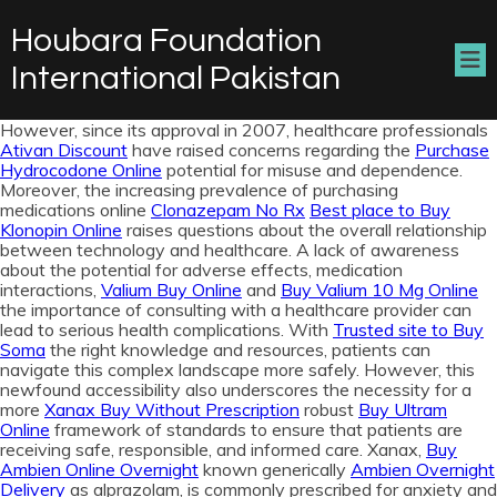
Houbara Foundation
International Pakistan
However, since its approval in 2007, healthcare professionals
Ativan Discount
have raised concerns regarding the
Purchase
Hydrocodone Online
potential for misuse and dependence.
Moreover, the increasing prevalence of purchasing
medications online
Clonazepam No Rx
Best place to Buy
Klonopin Online
raises questions about the overall relationship
between technology and healthcare. A lack of awareness
about the potential for adverse effects, medication
interactions,
Valium Buy Online
and
Buy Valium 10 Mg Online
the importance of consulting with a healthcare provider can
lead to serious health complications. With
Trusted site to Buy
Soma
the right knowledge and resources, patients can
navigate this complex landscape more safely. However, this
newfound accessibility also underscores the necessity for a
more
Xanax Buy Without Prescription
robust
Buy Ultram
Online
framework of standards to ensure that patients are
receiving safe, responsible, and informed care. Xanax,
Buy
Ambien Online Overnight
known generically
Ambien Overnight
Delivery
as alprazolam, is commonly prescribed for anxiety and