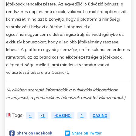
játékosok rendelkezésére. Az egyedülálló üdvözlő bónusz, a
rendszeres napi és heti akciók, valamint a mobilra optimalizált
környezet mind azt bizonyítja, hogy a platform a minőségi
szórakozást helyezi előtérbe. Látogass el a
sgcasinomagyar.com oldalra, regisztrálj, és vedd igénybe az
exkluzív bónuszokat, hogy a legjobb játékélmény részese
lehess! A platform egyedi jellemzője, amire különösen érdemes
rámutatni, az az brand casino elkötelezettsége a játékosok
elégedettsége mellett, ami mindenki számára vonzó
választássá teszi a SG Casino-t.
(A cikkben szereplő információk a publikálás időpontjában
érvényesek, a promóciók és bónuszok részletei változhatnak.)
Tags:
-
-1
-CASINO
1
CASINO
Share on Facebook
Share on Twitter