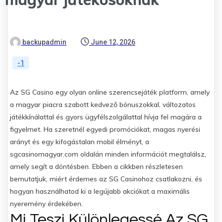
backupadmin
June 12, 2026
-1
Az SG Casino egy olyan online szerencsejáték platform, amely
a magyar piacra szabott kedvező bónuszokkal, változatos
játékkínálattal és gyors ügyfélszolgálattal hívja fel magára a
figyelmet. Ha szeretnél egyedi promóciókat, magas nyerési
arányt és egy kifogástalan mobil élményt, a
sgcasinomagyar.com oldalán minden információt megtalálsz,
amely segít a döntésben. Ebben a cikkben részletesen
bemutatjuk, miért érdemes az SG Casinohoz csatlakozni, és
hogyan használhatod ki a legújabb akciókat a maximális
nyeremény érdekében.
Mi Teszi Különlegessé Az SG