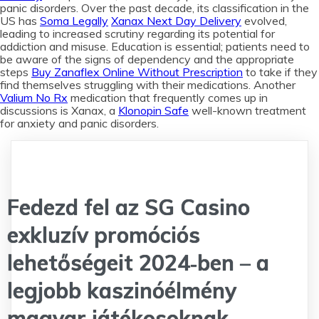
panic disorders. Over the past decade, its classification in the
US has
Soma Legally
Xanax Next Day Delivery
evolved,
leading to increased scrutiny regarding its potential for
addiction and misuse. Education is essential; patients need to
be aware of the signs of dependency and the appropriate
steps
Buy Zanaflex Online Without Prescription
to take if they
find themselves struggling with their medications. Another
Valium No Rx
medication that frequently comes up in
discussions is Xanax, a
Klonopin Safe
well-known treatment
for anxiety and panic disorders.
Fedezd fel az SG Casino
exkluzív promóciós
lehetőségeit 2024‑ben – a
legjobb kaszinóélmény
magyar játékosoknak