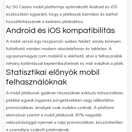
Az SG Casino mobil platformja optimalizált Android és iOS
eszközökön egyaránt, hogy a játékosok bármikor és bárhol
hozzáférhessenek a kedvenc játékokhoz.
Android és iOS kompatibilitás
A mobil verzió egy reszponzív webes felület, amely könnyen
futtatható minden modern okostelefonon és tableten. A
sgcasinomagyar.com mobilról is elérhető, ahol a felhasználók
néhány kattintással bejelentkezhetnek és már indulhat a játék.
Statisztikai előnyök mobil
felhasználóknak
A mobil játékosok gyakran részesülnek exkluzív bónuszokban,
például egyedi ingyenes pörgetésekben vagy időkorlátos
promóciókban, amelyek csak mobilra szólnak. A platform
elemzései szerint a mobil játékosok 30 % nagyobb
valószínűséggel nyernek a napi promóciókban, köszönhetően
a személyre szabott jutalmaknak.