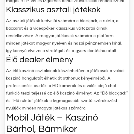
magas RTP-vel és izgalmas bónuszfunkciókkal rendelkeznek.
Klasszikus asztali játékok
Az asztali játékok kedvelői számára a blackjack, a ruleta, a
baccarat és a videopóker klasszikus változatai állnak
rendelkezésre. A magyar játékosok számára a platform
minden játékot magyar nyelven és hazai pénznemben kínál,
így könnyű élvezni a stratégiát és a gyors döntéshozatalt.
Élő dealer élmény
Az élő kaszinó asztalainak köszönhetően a játékosok a valódi
kaszinó hangulatát élhetik át otthonuk kényelméből. A
professionális osztók, a HD kamerák és a valós idejű chat
funkció teszi teljessé az élő kaszinó élményt. Az “Élő blackjack”
és “Élő ruleta” játékok a legmagasabb szintű szórakozást
nyújtják minden magyar játékos számára.
Mobil Játék – Kaszinó
Bárhol, Bármikor