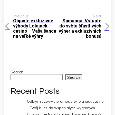
Previous
Next
Objavte exkluzívne
Spinanga: Vstupte
výhody Lolajack
do světa šťastlivých
casino – Vaša šanca
výher a exkluzivních
na veľké výhry
bonusů
Search
Search
Recent Posts
Odkryj niezwykłe promocje w lola jack casino
– Twój klucz do wspaniałych wygranych
Unwrap the New Zealand Treasure: Casea’s